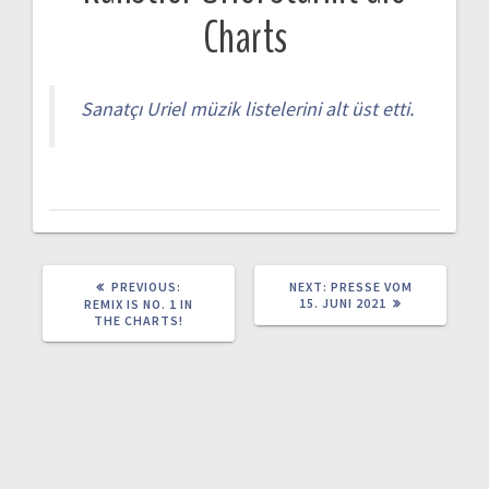
P
Charts
o
s
Sanatçı Uriel müzik listelerini alt üst etti.
t
n
a
v
PREVIOUS:
P
NEXT:
N
PRESSE VOM
R
15. JUNI 2021
E
REMIX IS NO. 1 IN
E
X
THE CHARTS!
i
V
T
I
P
O
O
g
U
S
S
T
P
:
a
O
S
T
: