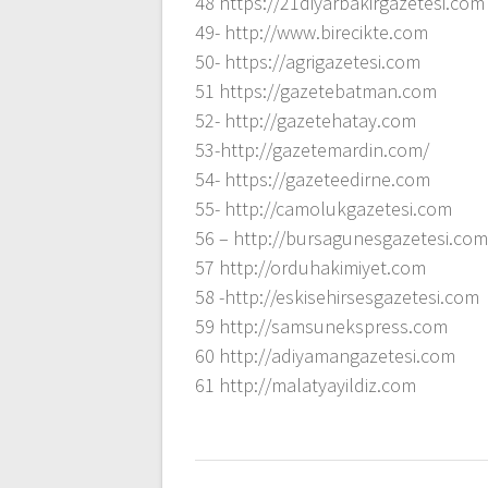
48 https://21diyarbakirgazetesi.com
49- http://www.birecikte.com
50- https://agrigazetesi.com
51 https://gazetebatman.com
52- http://gazetehatay.com
53-http://gazetemardin.com/
54- https://gazeteedirne.com
55- http://camolukgazetesi.com
56 – http://bursagunesgazetesi.co
57 http://orduhakimiyet.com
58 -http://eskisehirsesgazetesi.com
59 http://samsunekspress.com
60 http://adiyamangazetesi.com
61 http://malatyayildiz.com